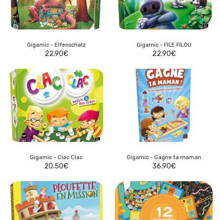
Gigamic - Elfenschatz
Gigamic - FILE FILOU
22.90
€
22.90
€
Gigamic - Clac Clac
Gigamic - Gagne ta maman
20.50
€
36.90
€