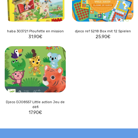
haba 303721 Ploufette en mission
djeco ref 5218 Box mit 12 Spielen
31.90
€
25.90
€
Djeco DJ08557 Little action Jeu de
défi
17.90
€