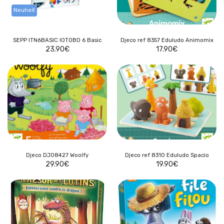
Neuheit
SEPP ITN6BASIC IOTOBO 6 Basic
Djeco ref 8357 Eduludo Animomix
23.90
€
17.90
€
Djeco DJ08427 Woolfy
Djeco ref 8310 Eduludo Spacio
29.90
€
19.90
€