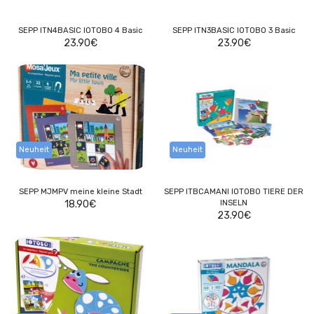
SEPP ITN4BASIC IOTOBO 4 Basic
SEPP ITN3BASIC IOTOBO 3 Basic
23.90
€
23.90
€
Neuheit
Neuheit
SEPP MJMPV meine kleine Stadt
SEPP ITBCAMANI IOTOBO TIERE DER
18.90
€
INSELN
23.90
€