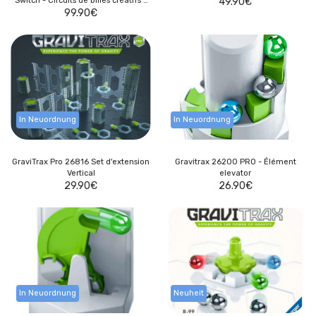
Switch - Circuits de billes créatifs -
49.90
€
150 pièces - Fonction électronique -
99.90
€
In Neuordnung
In Neuordnung
GraviTrax Pro 26816 Set d'extension
Gravitrax 26200 PRO - Élément
Vertical
elevator
29.90
€
26.90
€
In Neuordnung
Neuheit