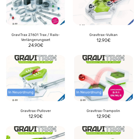
GraviTrax 27601 Trax / Rails-
Gravitrax-Vulkan
Verlängerungsset
12.90
€
24.90
€
In Neuordnung
In Neuordnung
Gravitrax-Pullover
Gravitrax-Trampolin
12.90
€
12.90
€