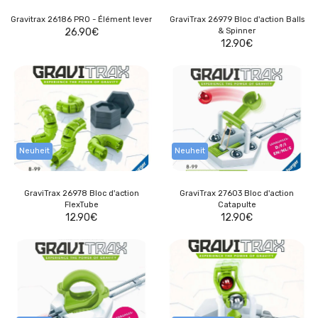
Gravitrax 26186 PRO - Élément lever
GraviTrax 26979 Bloc d'action Balls
26.90
€
& Spinner
12.90
€
Neuheit
Neuheit
GraviTrax 26978 Bloc d'action
GraviTrax 27603 Bloc d'action
FlexTube
Catapulte
12.90
€
12.90
€