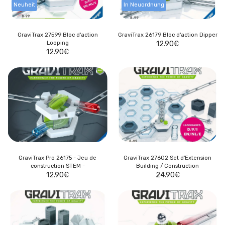
Neuheit
In Neuordnung
GraviTrax 27599 Bloc d'action
GraviTrax 26179 Bloc d'action Dipper
Looping
12.90
€
12.90
€
GraviTrax Pro 26175 - Jeu de
GraviTrax 27602 Set d'Extension
construction STEM -
Building / Construction
12.90
€
24.90
€