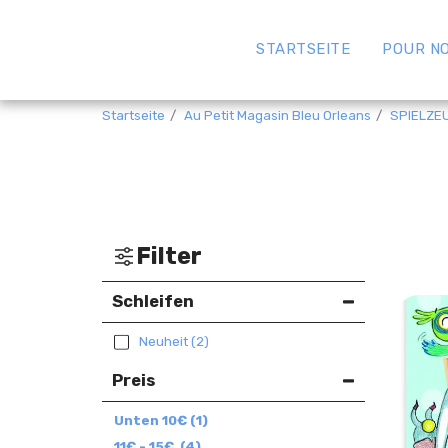
STARTSEITE
POUR N
Startseite
Au Petit Magasin Bleu Orleans
SPIELZE
Filter
Schleifen
Neuheit
(2)
Preis
Unten
10
€
(1)
11
€
-
15
€
(4)