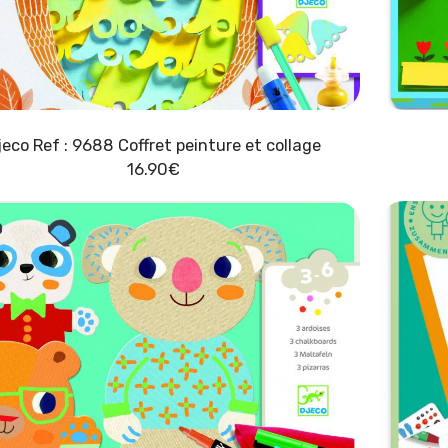
jeco Ref : 9688 Coffret peinture et collage
16.90
€