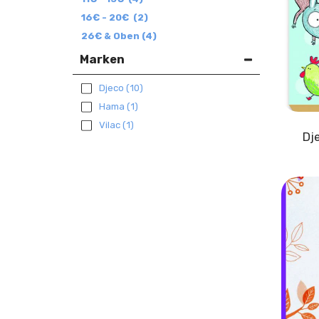
16
€
-
20
€
(2)
26
€
& Oben
(4)
Marken
Djeco
(10)
Hama
(1)
Vilac
(1)
Dj