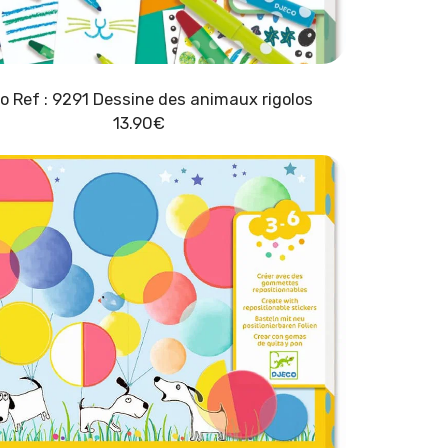
o Ref : 9291 Dessine des animaux rigolos
13.90
€