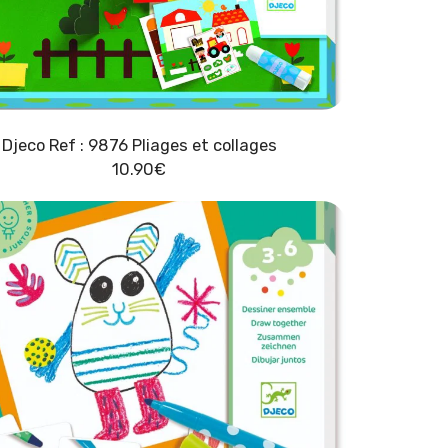
Djeco Ref : 9876 Pliages et collages
10.90
€