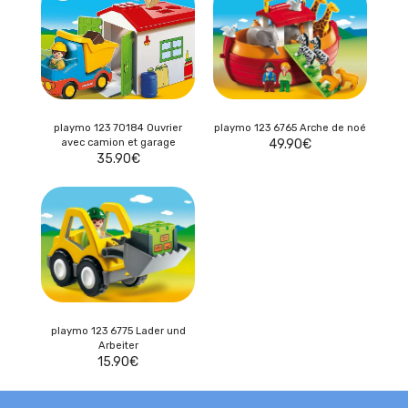
playmo 123 70184 Ouvrier
playmo 123 6765 Arche de noé
avec camion et garage
49.90
€
35.90
€
playmo 123 6775 Lader und
Arbeiter
15.90
€