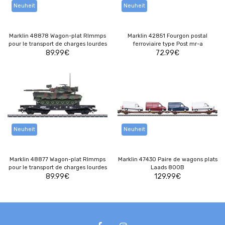
Neuheit
Neuheit
Marklin 48878 Wagon-plat Rlmmps
Marklin 42851 Fourgon postal
pour le transport de charges lourdes
ferroviaire type Post mr-a
89.99
€
72.99
€
Neuheit
Neuheit
Marklin 48877 Wagon-plat Rlmmps
Marklin 47430 Paire de wagons plats
pour le transport de charges lourdes
Laads 800B
89.99
€
129.99
€