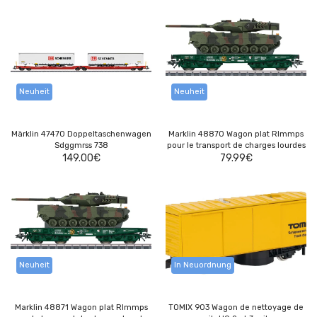
Neuheit
Neuheit
Märklin 47470 Doppeltaschenwagen
Marklin 48870 Wagon plat Rlmmps
Sdggmrss 738
pour le transport de charges lourdes
149.00
€
79.99
€
Neuheit
In Neuordnung
Marklin 48871 Wagon plat Rlmmps
TOMIX 903 Wagon de nettoyage de