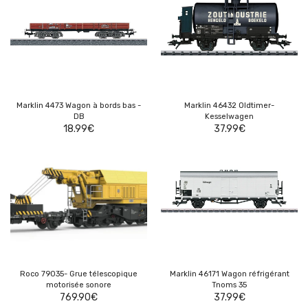
Marklin 4473 Wagon à bords bas -
Marklin 46432 Oldtimer-
DB
Kesselwagen
18.99
€
37.99
€
Roco 79035- Grue télescopique
Marklin 46171 Wagon réfrigérant
motorisée sonore
Tnoms 35
769.90
€
37.99
€