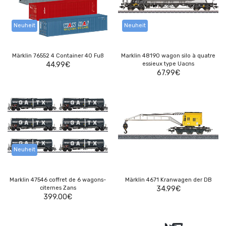
Neuheit
Neuheit
Märklin 76552 4 Container 40 Fuß
Marklin 48190 wagon silo à quatre
44.99
€
essieux type Uacns
67.99
€
Neuheit
Marklin 47546 coffret de 6 wagons-
Märklin 4671 Kranwagen der DB
citernes Zans
34.99
€
399.00
€