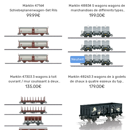
Märklin 47164
Marklin 48834 5 wagons wagons de
Schiebeplanenwagen-Set Rils
marchandises de différents types
99.99
€
des chemins de fer danois (DSB)
199.00
€
Neuheit
Marklin 47303 3 wagons à toit
Marklin 48263 3 wagons de à godets
ouvrant / mur coulissant à deux
de chaux à quatre essieux du type
essieux type Tbis (SJ)
135.00
€
179.00
Slmmp
€