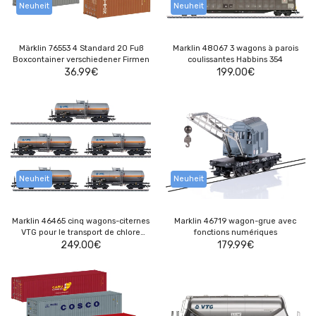
Neuheit
Neuheit
Märklin 76553 4 Standard 20 Fuß
Marklin 48067 3 wagons à parois
Boxcontainer verschiedener Firmen
coulissantes Habbins 354
36.99
€
199.00
€
Neuheit
Neuheit
Marklin 46465 cinq wagons-citernes
Marklin 46719 wagon-grue avec
VTG pour le transport de chlore
fonctions numériques
249.00
gazeux
€
179.99
€