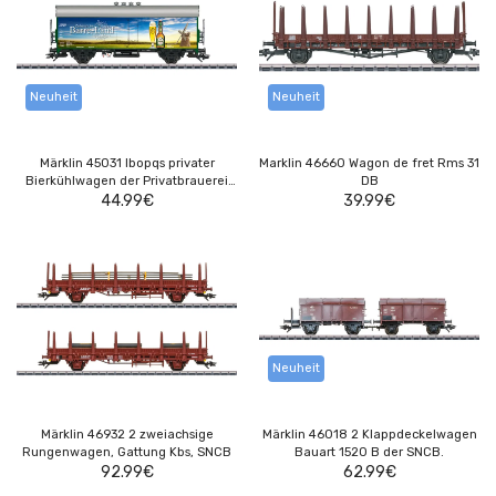
Neuheit
Neuheit
Märklin 45031 Ibopqs privater
Marklin 46660 Wagon de fret Rms 31
Bierkühlwagen der Privatbrauerei
DB
Ernst Barre
44.99
€
39.99
€
Neuheit
Märklin 46932 2 zweiachsige
Märklin 46018 2 Klappdeckelwagen
Rungenwagen, Gattung Kbs, SNCB
Bauart 1520 B der SNCB.
92.99
€
62.99
€