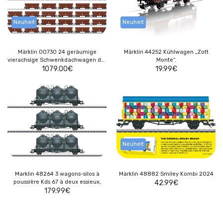
Neuheit
Neuheit
Märklin 00730 24 geräumige
Märklin 44252 Kühlwagen „Zott
vierachsige Schwenkdachwagen der
Monte“.
Bauart Tals 968
1079.00
€
19.99
€
Neuheit
Marklin 48264 3 wagons-silos à
Märklin 48882 Smiley Kombi 2024
poussière Kds 67 à deux essieux,
42.99
€
179.99
€