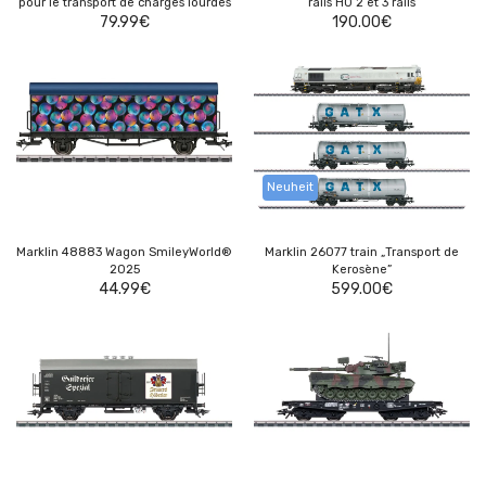
pour le transport de charges lourdes
rails H0 2 et 3 rails
79.99
€
190.00
€
Neuheit
Marklin 48883 Wagon SmileyWorld®
Marklin 26077 train „Transport de
2025
Kerosène”
44.99
€
599.00
€