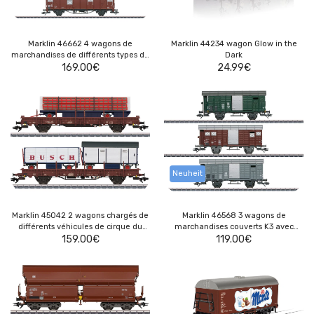
Marklin 46662 4 wagons de
Marklin 44234 wagon Glow in the
marchandises de différents types de
Dark
169.00
la DB
€
24.99
€
Neuheit
Marklin 45042 2 wagons chargés de
Marklin 46568 3 wagons de
différents véhicules de cirque du
marchandises couverts K3 avec
Circus Busch,
159.00
€
cabine de frein,
119.00
€