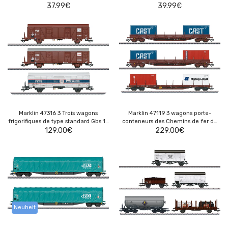
37.99
€
39.99
€
Marklin 47316 3 Trois wagons
Marklin 47119 3 wagons porte-
frigorifiques de type standard Gbs 14
conteneurs des Chemins de fer de
m de la société Frico
129.00
€
l’Etat belge
229.00
€
Neuheit