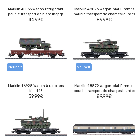
Marklin 45033 Wagon réfrigérant
Marklin 48876 Wagon-plat Rlmmps
pour le transport de bière Ibopqs
pour le transport de charges lourdes
44.99
€
89.99
€
Neuheit
Neuheit
Marklin 46928 Wagon à ranchers
Marklin 48879 Wagon-plat Rlmmps
Kbs 443
pour le transport de charges lourdes
59.99
€
89.99
€