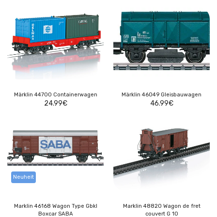
Märklin 44700 Containerwagen
Märklin 46049 Gleisbauwagen
24.99
€
46.99
€
Neuheit
Marklin 46168 Wagon Type Gbkl
Marklin 48820 Wagon de fret
Boxcar SABA
couvert G 10