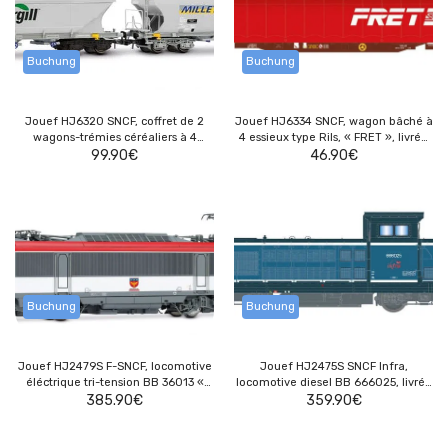
Buchung
Buchung
Jouef HJ6320 SNCF, coffret de 2
Jouef HJ6334 SNCF, wagon bâché à
wagons-trémies céréaliers à 4
4 essieux type Rils, « FRET », livrée
essieux, avec parois latérales lisses
99.90
€
46.90
rouge
€
et bombées, « MILLET », livrée grise
Buchung
Buchung
Jouef HJ2479S F-SNCF, locomotive
Jouef HJ2475S SNCF Infra,
éléctrique tri-tension BB 36013 «
locomotive diesel BB 666025, livrée
Bonnencontre », livrée
385.90
€
blanche/bleue, avec décodeur
359.90
€
rouge/argent, avec décodeur sonore
sonore multiprotocole
multiprotocole