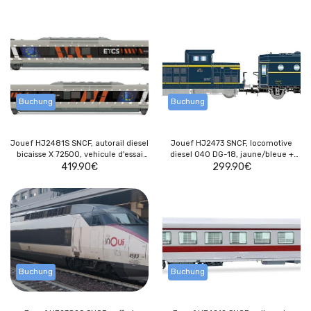
décodeur sonore multiprotocole
Buchung
Buchung
Jouef HJ2481S SNCF, autorail diesel
Jouef HJ2473 SNCF, locomotive
bicaisse X 72500, vehicule d'essai
diesel 040 DG-18, jaune/bleue +
ETCS, avec décodeur sonore
419.90
€
fougon-chaudière 800 kg/h, SHmfp
299.90
€
multiprotocole
568, livrée bleue foncé
Buchung
Buchung