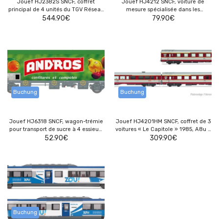
Jouef HJ2382S SNCF, coffret
Jouef HJ4212 SNCF, voiture de
principal de 4 unités du TGV Réseau
mesure spécialisée dans les
(variante tri-tension) InOui « Milan–
544.90
€
transmissions sol-train, ex A3rtu,
79.90
€
Turin–Lyon–Paris », avec décodeur
livrée rouge et grise
sonore multiprotocole
Buchung
Buchung
Jouef HJ6318 SNCF, wagon-trémie
Jouef HJ4201HM SNCF, coffret de 3
pour transport de sucre à 4 essieux,
voitures « Le Capitole » 1985, A8u +
« ANDROS », livrée verte
52.90
€
Vru + A4Dtux
309.90
€
Buchung