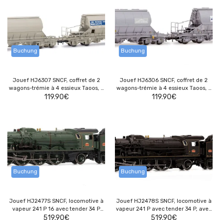
Buchung
Buchung
Jouef HJ6307 SNCF, coffret de 2
Jouef HJ6306 SNCF, coffret de 2
wagons-trémie à 4 essieux Taoos, «
wagons-trémie à 4 essieux Taoos, «
NORSK HYDRO AZOTE », livrée grise
119.90
€
DMI / Saint Gobain », livrée grise
119.90
€
Buchung
Buchung
Jouef HJ2477S SNCF, locomotive à
Jouef HJ2478S SNCF, locomotive à
vapeur 241 P 16 avec tender 34 P
vapeur 241 P avec tender 34 P, avec
308 « Cité du Train », avec
519.90
€
décodeur sonore multiprotocole
519.90
€