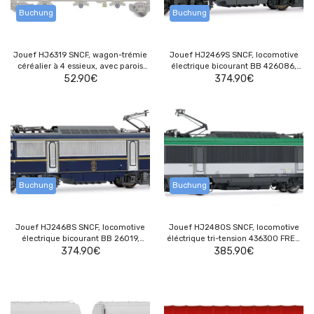
Buchung
Buchung
Jouef HJ6319 SNCF, wagon-trémie
Jouef HJ2469S SNCF, locomotive
céréalier à 4 essieux, avec parois
électrique bicourant BB 426086,
latérales lisses, « MILLET », livrée
52.90
€
livrée « FRET » avec logo Carmillon,
374.90
€
grise avec grafittis
(Blason Cognac), ép. VI, avec
décodeur sonore
Buchung
Buchung
Jouef HJ2468S SNCF, locomotive
Jouef HJ2480S SNCF, locomotive
électrique bicourant BB 26019,
éléctrique tri-tension 436300 FRET,
livrée bleue « Trains Spéciaux », ép.
374.90
€
livrée grise/verte, avec SCMT pour
385.90
€
VI, avec décodeur sonore
l'Italie, avec décodeur sonore
multiprotocole