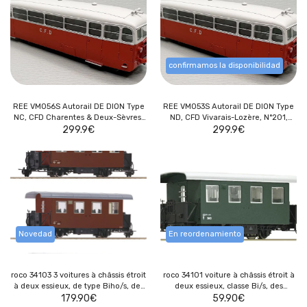
confirmamos la disponibilidad
REE VM056S Autorail DE DION Type
REE VM053S Autorail DE DION Type
NC, CFD Charentes & Deux-Sèvres,
ND, CFD Vivarais-Lozère, N°201,
N°305, Rouge/Gris Perle, HOm,
299.9
€
Rouge/Gris Perle, HOm, digital
299.9
€
digital sonore
sonore
Novedad
En reordenamiento
roco 34103 3 voitures à châssis étroit
roco 34101 voiture à châssis étroit à
à deux essieux, de type Biho/s, des
deux essieux, classe Bi/s, des
chemins de fer fédéraux
179.90
€
chemins de fer fédéraux autrichiens
59.90
€