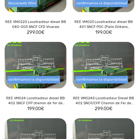
Nouveauté HOm
confirmamos la disponibilidad
REE VM022S Locotracteur diesel BB
REE VM023 Locotracteur diesel BB
040-003 SNCF CFD Vivarais
401 SNCF POC (Paris Orléans
299.00
€
199.00
Corrèze)
€
confirmamos la disponibilidad
confirmamos la disponibilidad
REE VM024 Locotracteur diesel BB
REE VM024S Locotracteur Diesel BB
402 SNCF CFP chemin de fer de
402 SNCF/CFP Chemin de Fer de
199.00
Provence
€
299.00
Provence
€