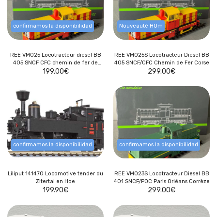
confirmamos la disponibilidad
Nouveauté HOm
REE VM025 Locotracteur diesel BB
REE VM025S Locotracteur Diesel BB
405 SNCF CFC chemin de fer de
405 SNCF/CFC Chemin de Fer Corse
199.00
Corse
€
299.00
€
confirmamos la disponibilidad
confirmamos la disponibilidad
Liliput 141470 Locomotive tender du
REE VM023S Locotracteur Diesel BB
Zitertal en Hoe
401 SNCF/POC Paris Orléans Corrèze
199.90
€
299.00
€