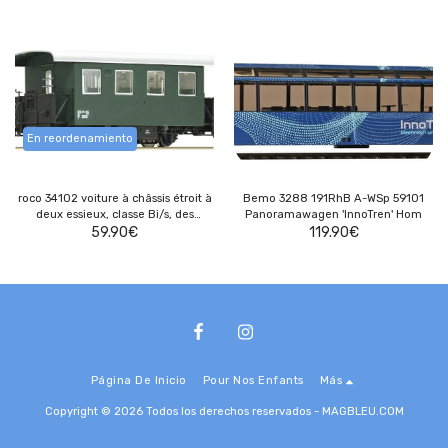
autrichiens.
En reordenamiento
roco 34102 voiture à châssis étroit à
Bemo 3288 191RhB A-WSp 59101
deux essieux, classe Bi/s, des
Panoramawagen 'InnoTren' Hom
chemins de fer fédéraux autrichiens
59.90
€
119.90
€
Página De Inicio
Pour Nos Enfants
Más
Copyright © 2026 Todos los derechos reservados -
MAGBLEU.COM