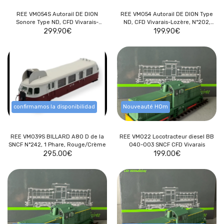
REE VM054S Autorail DE DION
REE VM054 Autorail DE DION Type
Sonore Type ND, CFD Vivarais-
ND, CFD Vivarais-Lozère, N°202,
Lozère, N°202, Rouge/Gris Perle,
299.90
€
Rouge/Gris Perle, HOm
199.90
€
HOm -
confirmamos la disponibilidad
Nouveauté HOm
REE VM039S BILLARD A80 D de la
REE VM022 Locotracteur diesel BB
SNCF N°242, 1 Phare, Rouge/Crème
040-003 SNCF CFD Vivarais
295.00
€
199.00
€