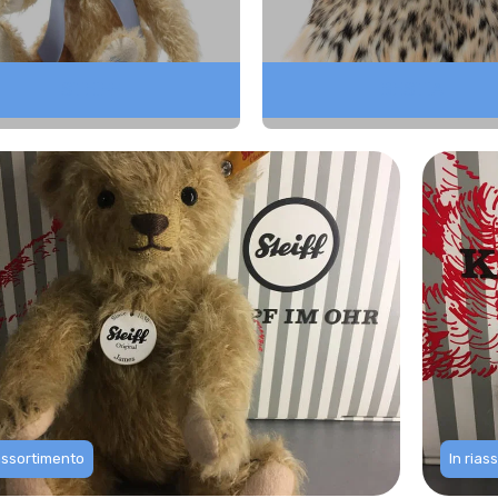
STEIFF
BESTIA
iassortimento
In rias