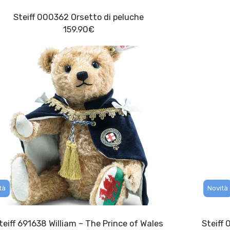
Steiff 000362 Orsetto di peluche
159.90
€
tà
Novità
teiff 691638 William – The Prince of Wales
Steiff 