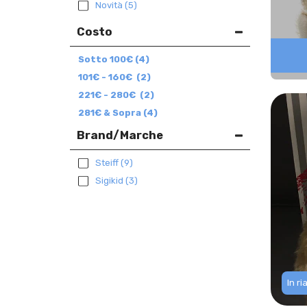
Novità
(5)
Costo
Sotto
100
€
(4)
101
€
-
160
€
(2)
221
€
-
280
€
(2)
281
€
& Sopra
(4)
Brand/Marche
Steiff
(9)
Sigikid
(3)
In r