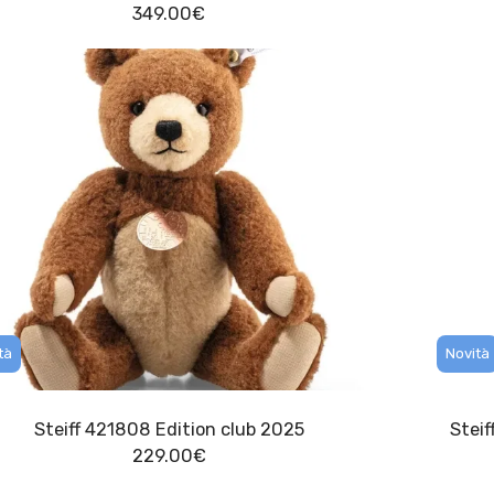
349.00
€
tà
Novità
Steiff 421808 Edition club 2025
Stei
229.00
€