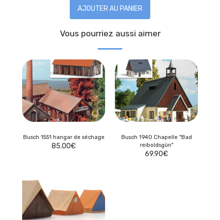
AJOUTER AU PANIER
Vous pourriez aussi aimer
Busch 1551 hangar de séchage
Busch 1940 Chapelle "Bad
85.00
€
reiboldsgün"
69.90
€