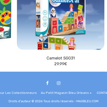
Camelot SG031
29.99
€
our Les Collectionneurs
Au Petit Magasin Bleu Orleans
CONT
Droits d'auteur © 2026 Tous droits réservés -
MAGBLEU.COM