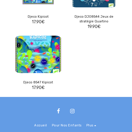
Djeco Kipicot
Djeco DJ08544 Jeux de
17.90
€
stratégie Quartino
19.90
€
Djeco 8547 Kipicot
17.90
€
Accueil
Pour Nos Enfants
Plus