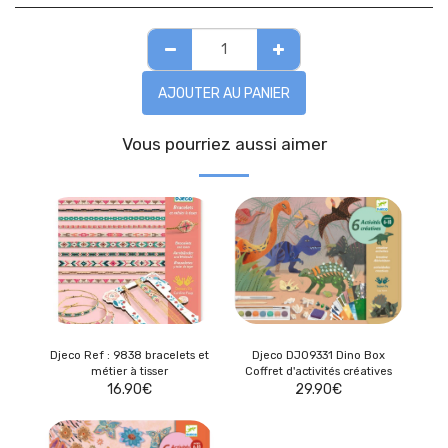
AJOUTER AU PANIER
Vous pourriez aussi aimer
Djeco Ref : 9838 bracelets et
Djeco DJ09331 Dino Box
métier à tisser
Coffret d'activités créatives
16.90
€
29.90
€