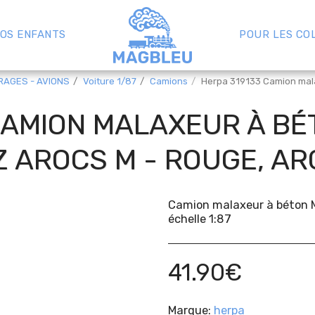
OS ENFANTS
POUR LES CO
RAGES - AVIONS
Voiture 1/87
Camions
Herpa 319133 Camion mala
CAMION MALAXEUR À B
 AROCS M - ROUGE, A
Camion malaxeur à béton M
échelle 1:87
41.90
€
Marque:
herpa