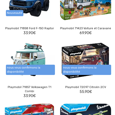
Nouveauté
Playmobil 71858 Ford F-150 Raptor
Playmobil 71423 Voiture et Caravane
33.90
€
69.90
€
nous vous confirmons la
nous vous confirmons la
disponibilité
disponibilité
Playmobil 71857 Volkswagen T1
Playmobil 72097 Citroën 2CV
Combi
55.90
€
33.90
€