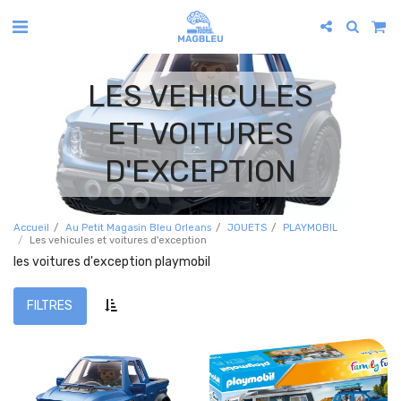
LES VEHICULES
ET VOITURES
D'EXCEPTION
Accueil
Au Petit Magasin Bleu Orleans
JOUETS
PLAYMOBIL
Les vehicules et voitures d'exception
les voitures d'exception playmobil
FILTRES