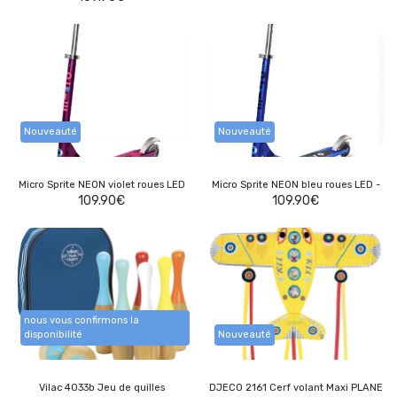
Nouveauté
Nouveauté
Micro Sprite NEON violet roues LED
Micro Sprite NEON bleu roues LED -
109.90
€
109.90
€
nous vous confirmons la
disponibilité
Nouveauté
Vilac 4033b Jeu de quilles
DJECO 2161 Cerf volant Maxi PLANE