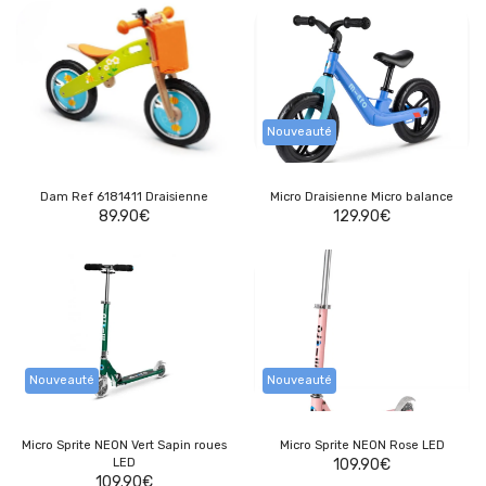
Nouveauté
Dam Ref 6181411 Draisienne
Micro Draisienne Micro balance
89.90
€
129.90
€
Nouveauté
Nouveauté
Micro Sprite NEON Vert Sapin roues
Micro Sprite NEON Rose LED
LED
109.90
€
109.90
€