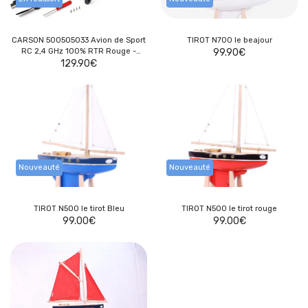
CARSON 500505033 Avion de Sport
TIROT N700 le beajour
RC 2,4 GHz 100% RTR Rouge -
99.90
€
Avion radio commandé, (prêt à
129.90
€
Voler)
Nouveauté
Nouveauté
TIROT N500 le tirot Bleu
TIROT N500 le tirot rouge
99.00
€
99.00
€