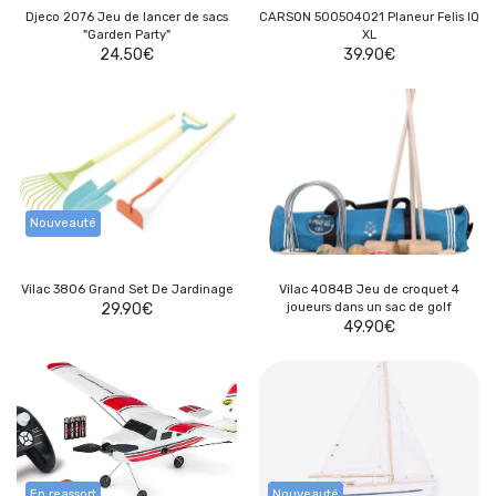
Djeco 2076 Jeu de lancer de sacs
CARSON 500504021 Planeur Felis IQ
"Garden Party"
XL
24.50
€
39.90
€
Nouveauté
Vilac 3806 Grand Set De Jardinage
Vilac 4084B Jeu de croquet 4
29.90
€
joueurs dans un sac de golf
49.90
€
En reassort
Nouveauté