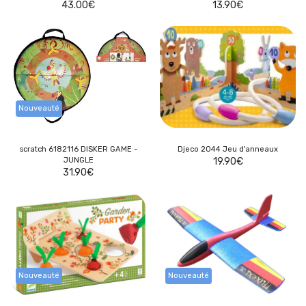
43.00
€
13.90
€
Nouveauté
scratch 6182116 DISKER GAME -
Djeco 2044 Jeu d'anneaux
JUNGLE
19.90
€
31.90
€
Nouveauté
Nouveauté