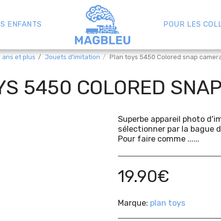
S ENFANTS
POUR LES COL
 ans et plus
Jouets d'imitation
Plan toys 5450 Colored snap camer
YS 5450 COLORED SNA
Superbe appareil photo d'im
sélectionner par la bague de
Pour faire comme ......
19.90
€
Marque:
plan toys