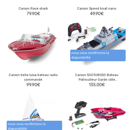
Carson Race shark
Carson Speed boat nano
79.90
€
49.90
€
nous vous confirmons la
disponibilité
Carson bella luisa bateau radio
Carson 500108050 Bateau
commandé
Patrouilleur Garde côte
99.90
€
radiocommandée
135.00
€
nous vous confirmons la
disponibilité