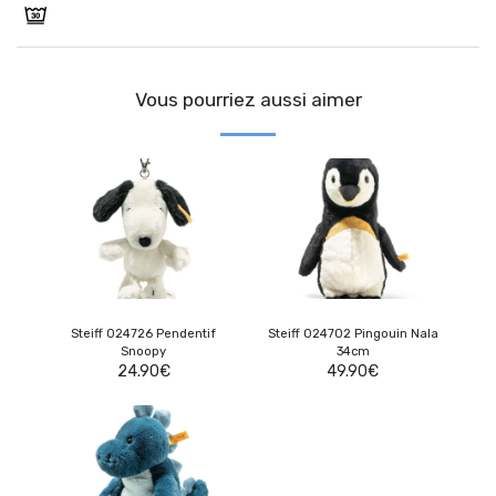
Vous pourriez aussi aimer
Steiff 024726 Pendentif
Steiff 024702 Pingouin Nala
Snoopy
34cm
24.90
€
49.90
€