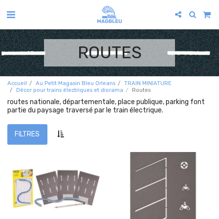
ROUTES
Accueil
Au Petit Magasin Bleu Orleans
TRAIN MINIATURE
Décor pour trains électriques et diorama
Routes
routes nationale, départementale, place publique, parking font
partie du paysage traversé par le train électrique.
FILTRES