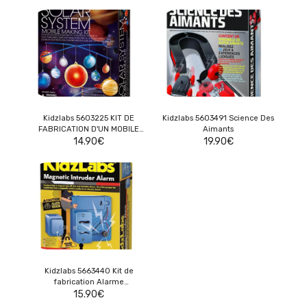
Kidzlabs 5603225 KIT DE
Kidzlabs 5603491 Science Des
FABRICATION D'UN MOBILE
Aimants
SYSTEM SOLAIRE
14.90
€
19.90
€
Kidzlabs 5663440 Kit de
fabrication Alarme
magnétique
15.90
€