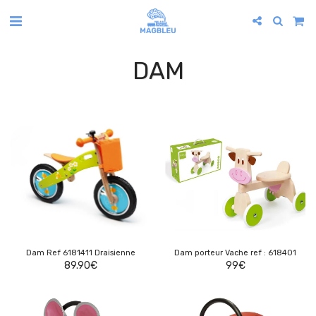
DAM
Dam Ref 6181411 Draisienne
Dam porteur Vache ref : 618401
89.90
€
99
€