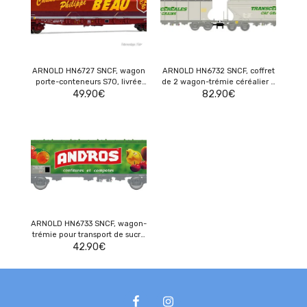
ARNOLD HN6727 SNCF, wagon
ARNOLD HN6732 SNCF, coffret
porte-conteneurs S70, livrée
de 2 wagon-trémie céréalier «
marron, avec caisse mobile
49.90
€
Transcéréales – CAF Grains »,
82.90
€
frigorifique « Chantal Philippe
avec parois lisses et bombées
BEAU »
ARNOLD HN6733 SNCF, wagon-
trémie pour transport de sucre
à 4 essieux, « Andros », livrée
42.90
€
verte