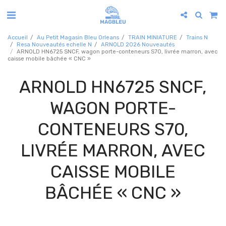
Accueil
Au Petit Magasin Bleu Orleans
TRAIN MINIATURE
Trains N
Resa Nouveautés echelle N
ARNOLD 2026 Nouveautés
ARNOLD HN6725 SNCF, wagon porte-conteneurs S70, livrée marron, avec
caisse mobile bâchée « CNC »
ARNOLD HN6725 SNCF,
WAGON PORTE-
CONTENEURS S70,
LIVRÉE MARRON, AVEC
CAISSE MOBILE
BÂCHÉE « CNC »