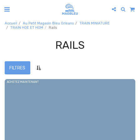
Accueil
Au Petit Magasin Bleu Orleans
TRAIN MINIATURE
TRAIN HOE ET HOM
Rails
RAILS
FILTRES
ACHETEZ MAINTENANT